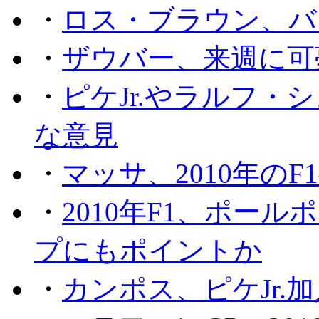
・
ロス・ブラウン、バ
・
ザウバー、来週に可
・
ピケJr.やラルフ
な意見
・
マッサ、2010年の
・
2010年F1、ポー
プにもポイントか
・
カンポス、ピケJr.