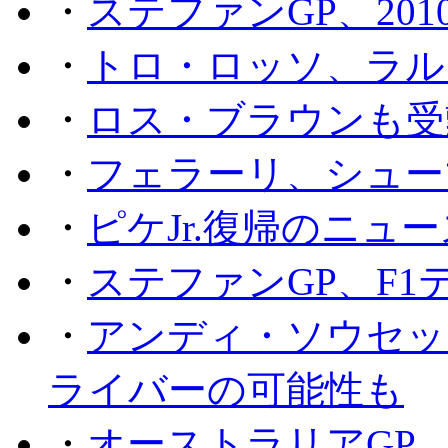
・
ステファンGP、201
・
トロ・ロッソ、ラル
・
ロス・ブラウンも受
・
フェラーリ、シュー
・
ピケJr.復帰のニュ
・
ステファンGP、F
・
アンディ・ソウセッ
ライバーの可能性も
・
オーストラリアGP