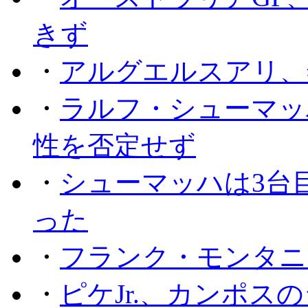
きず
・
アルグエルスアリ、
・
ラルフ・シューマッ
性を否定せず
・
シューマッハは3台
った
・
フランク・モンタニー
・
ピケJr.、カンポス