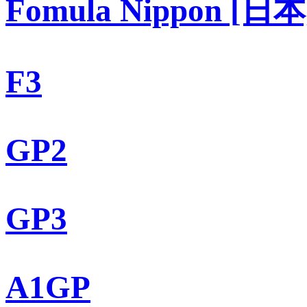
Fomula Nippon [日本
F3
GP2
GP3
A1GP