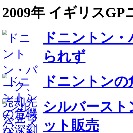
2009年 イギリス
ドニントン・
られず
ドニントンの
シルバースト
ット販売