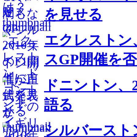
を見せる
エクレストン
スGP開催を
ドニントン、2
語る
シルバースト