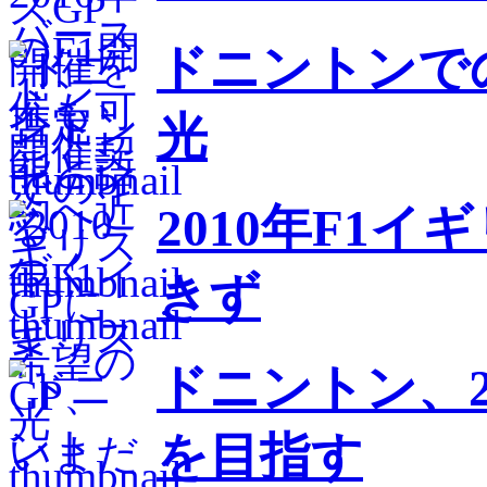
ドニントンで
光
2010年F1
きず
ドニントン、2
を目指す