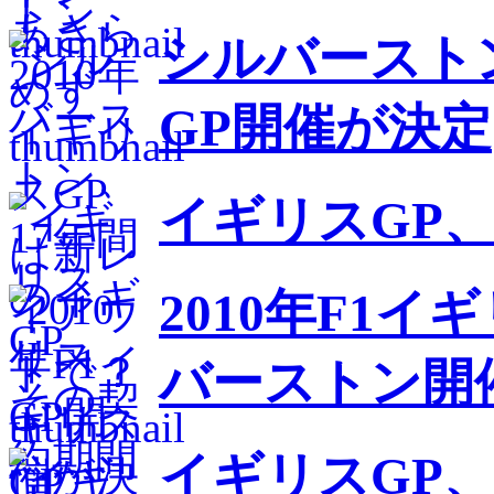
シルバースト
GP開催が決定
イギリスGP
2010年F1
バーストン開
イギリスGP、