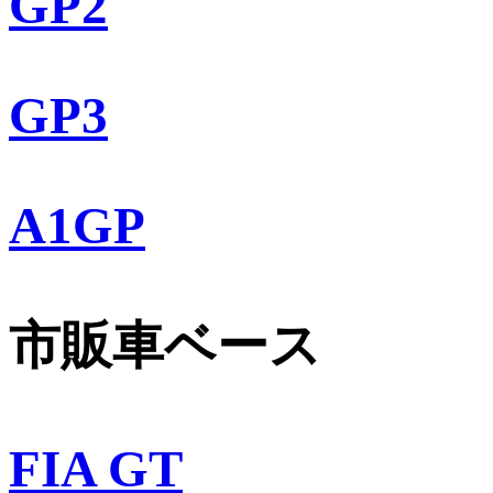
GP2
GP3
A1GP
市販車ベース
FIA GT