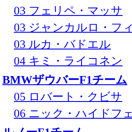
03 フェリペ・マッサ
03 ジャンカルロ・フ
03 ルカ・バドエル
04 キミ・ライコネン
BMWザウバーF1チーム
05 ロバート・クビサ
06 ニック・ハイドフ