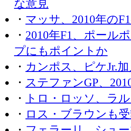
な意見
・
マッサ、2010年の
・
2010年F1、ポー
プにもポイントか
・
カンポス、ピケJr.
・
ステファンGP、201
・
トロ・ロッソ、ラル
・
ロス・ブラウンも受
・
フェラーリ、シュー