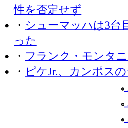
性を否定せず
・
シューマッハは3台
った
・
フランク・モンタニー
・
ピケJr.、カンポス