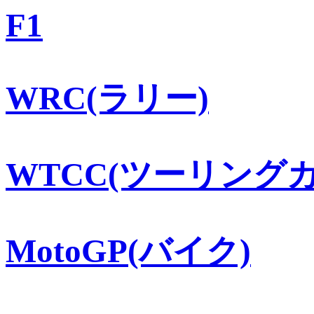
F1
WRC(ラリー)
WTCC(ツーリングカ
MotoGP(バイク)