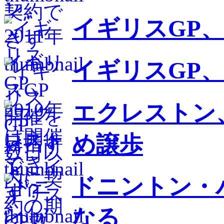
イギリスGP、
イギリスGP
エクレストン
め譲歩
ドニントン・
なる