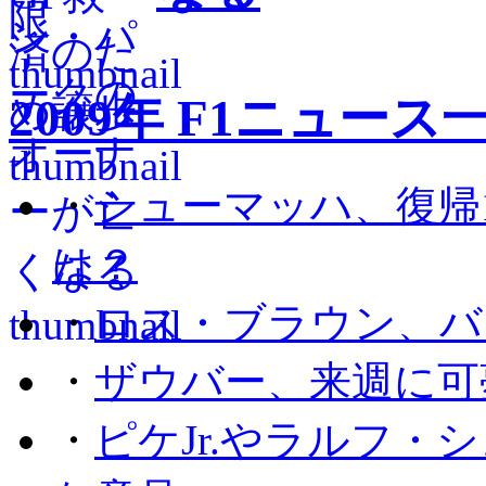
2009年 F1ニュース
・
シューマッハ、復帰
は？
・
ロス・ブラウン、バ
・
ザウバー、来週に可
・
ピケJr.やラルフ