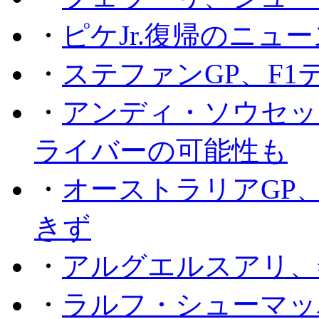
・
ピケJr.復帰のニュ
・
ステファンGP、F
・
アンディ・ソウセッ
ライバーの可能性も
・
オーストラリアGP
きず
・
アルグエルスアリ、
・
ラルフ・シューマッ