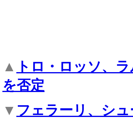
▲
トロ・ロッソ、ラ
を否定
▼
フェラーリ、シュ