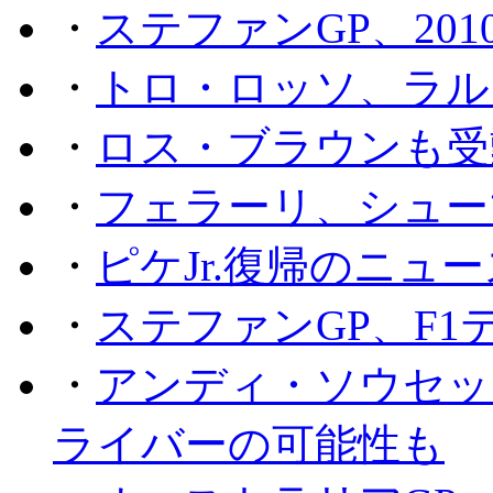
・
ステファンGP、201
・
トロ・ロッソ、ラル
・
ロス・ブラウンも受
・
フェラーリ、シュー
・
ピケJr.復帰のニュ
・
ステファンGP、F
・
アンディ・ソウセッ
ライバーの可能性も