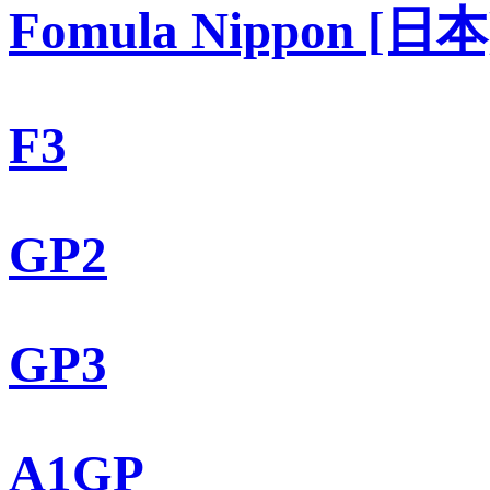
Fomula Nippon [日本
F3
GP2
GP3
A1GP