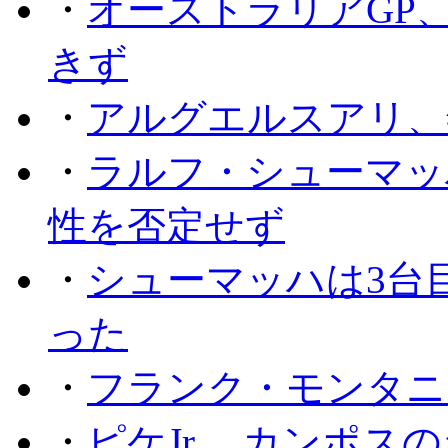
・
オーストラリアGP
きず
・
アルグエルスアリ、
・
ラルフ・シューマッ
性を否定せず
・
シューマッハは3台
った
・
フランク・モンタニー
・
ピケJr.、カンポス