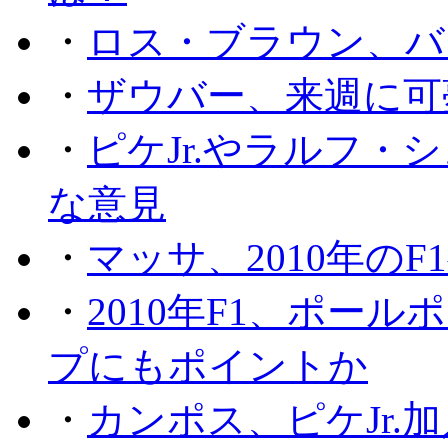
・
ロス・ブラウン、バ
・
ザウバー、来週に可
・
ピケJr.やラルフ
な意見
・
マッサ、2010年の
・
2010年F1、ポー
プにもポイントか
・
カンポス、ピケJr.