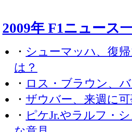
2009年 F1ニュース
・
シューマッハ、復帰
は？
・
ロス・ブラウン、バ
・
ザウバー、来週に可
・
ピケJr.やラルフ
な意見