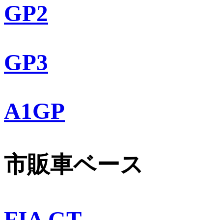
GP2
GP3
A1GP
市販車ベース
FIA GT