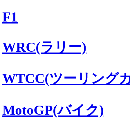
F1
WRC(ラリー)
WTCC(ツーリングカ
MotoGP(バイク)