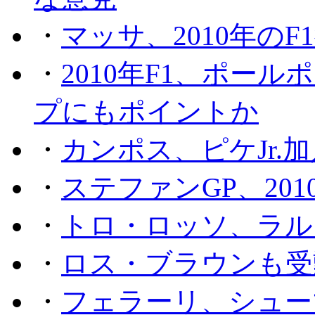
・
マッサ、2010年の
・
2010年F1、ポー
プにもポイントか
・
カンポス、ピケJr.
・
ステファンGP、201
・
トロ・ロッソ、ラル
・
ロス・ブラウンも受
・
フェラーリ、シュー