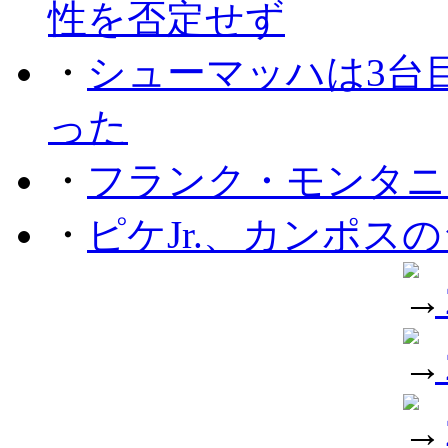
性を否定せず
・
シューマッハは3台
った
・
フランク・モンタニー
・
ピケJr.、カンポス