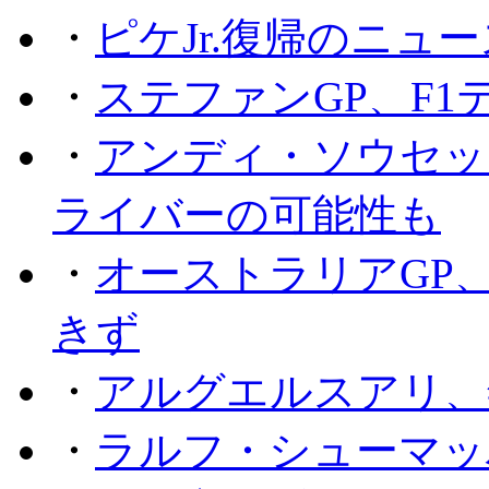
・
ピケJr.復帰のニュ
・
ステファンGP、F
・
アンディ・ソウセッ
ライバーの可能性も
・
オーストラリアGP
きず
・
アルグエルスアリ、
・
ラルフ・シューマッ