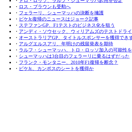
・
トロ・ロッソ、ラルフ・シューマッハ起用を否定
・
ロス・ブラウンも受勲へ
・
フェラーリ、シューマッハの決断を擁護
・
ピケJr.復帰のニュースはジョーク記事
・
ステファンGP、F1テストのビジネス化を狙う
・
アンディ・ソウセック、ウィリアムズのテストドライ
・
オーストラリアGP、タイトルスポンサーを獲得でき
・
アルグエルスアリ、年明けの残留発表を期待
・
ラルフ・シューマッハ、トロ・ロッソ加入の可能性を
・
シューマッハは3台目のフェラーリに乗るはずだった
・
フランク・モンタニー、2010年F1復帰を断念？
・
ピケJr.、カンポスのシートを獲得か