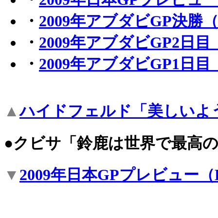
・
2009年アブダビGP決
・
2009年アブダビGP2日
・
2009年アブダビGP1日
▲
ハイドフェルド「美しいよ
●クビサ「鈴鹿は世界で最高
▼
2009年日本GPプレビュー