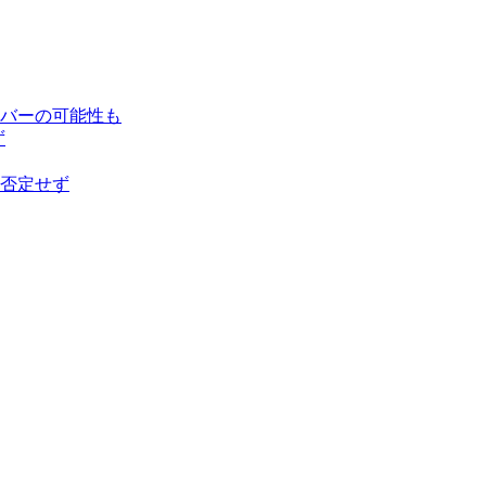
バーの可能性も
ず
否定せず