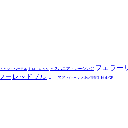
フェラー
ヒスパニア・レーシング
チャン・ベッテル
トロ・ロッソ
レッドブル
ノー
ロータス
日本GP
ヴァージン
小林可夢偉