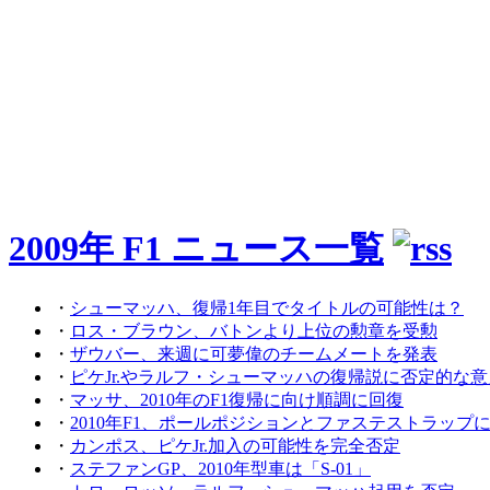
2009年 F1 ニュース一覧
・
シューマッハ、復帰1年目でタイトルの可能性は？
・
ロス・ブラウン、バトンより上位の勲章を受勲
・
ザウバー、来週に可夢偉のチームメートを発表
・
ピケJr.やラルフ・シューマッハの復帰説に否定的な意
・
マッサ、2010年のF1復帰に向け順調に回復
・
2010年F1、ポールポジションとファステストラップ
・
カンポス、ピケJr.加入の可能性を完全否定
・
ステファンGP、2010年型車は「S-01」