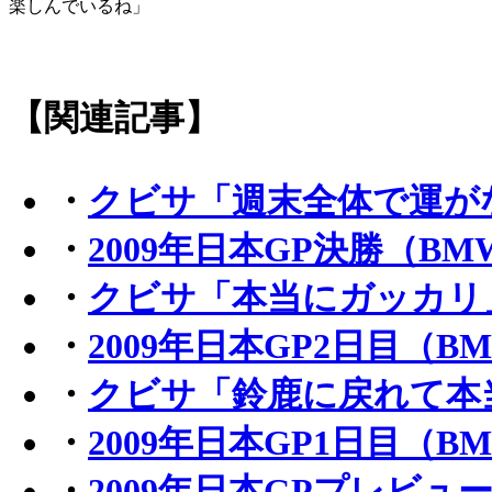
楽しんでいるね」
【関連記事】
・
クビサ「週末全体で運が
・
2009年日本GP決勝（B
・
クビサ「本当にガッカリ
・
2009年日本GP2日目（
・
クビサ「鈴鹿に戻れて本
・
2009年日本GP1日目（
・
2009年日本GPプレビュ