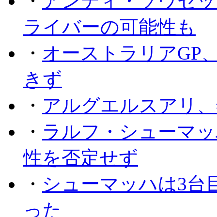
・
アンディ・ソウセッ
ライバーの可能性も
・
オーストラリアGP
きず
・
アルグエルスアリ、
・
ラルフ・シューマッ
性を否定せず
・
シューマッハは3台
った