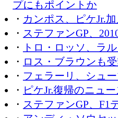
プにもポイントか
・
カンポス、ピケJr.
・
ステファンGP、201
・
トロ・ロッソ、ラル
・
ロス・ブラウンも受
・
フェラーリ、シュー
・
ピケJr.復帰のニュ
・
ステファンGP、F