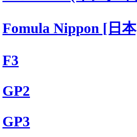
Fomula Nippon [日本
F3
GP2
GP3