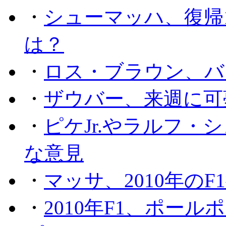
・
シューマッハ、復帰
は？
・
ロス・ブラウン、バ
・
ザウバー、来週に可
・
ピケJr.やラルフ
な意見
・
マッサ、2010年の
・
2010年F1、ポー