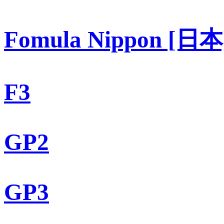
Fomula Nippon [日本
F3
GP2
GP3