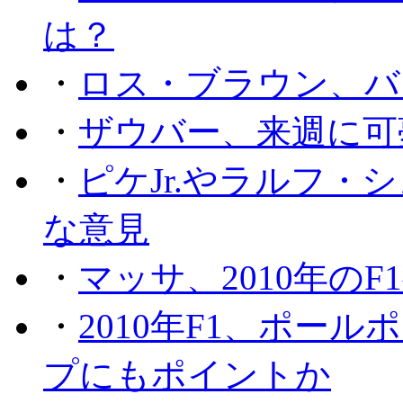
は？
・
ロス・ブラウン、バ
・
ザウバー、来週に可
・
ピケJr.やラルフ
な意見
・
マッサ、2010年の
・
2010年F1、ポー
プにもポイントか