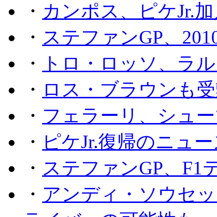
・
カンポス、ピケJr.
・
ステファンGP、201
・
トロ・ロッソ、ラル
・
ロス・ブラウンも受
・
フェラーリ、シュー
・
ピケJr.復帰のニュ
・
ステファンGP、F
・
アンディ・ソウセッ