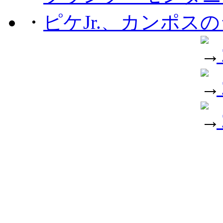
・
ピケJr.、カンポス