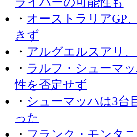
ライバーの可能性も
・
オーストラリアGP
きず
・
アルグエルスアリ、
・
ラルフ・シューマッ
性を否定せず
・
シューマッハは3台
った
・
フランク・モンタニー