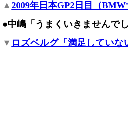
▲
2009年日本GP2日目（BM
●中嶋「うまくいきませんで
▼
ロズベルグ「満足していな