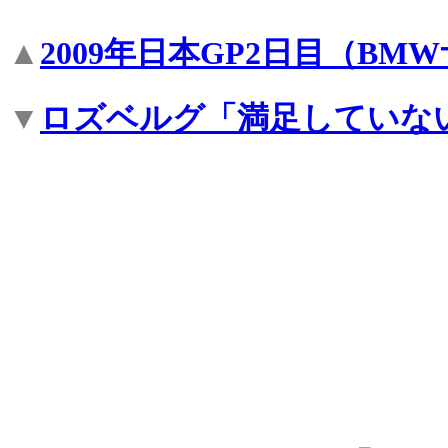
▲
2009年日本GP2日目（BM
▼
ロズベルグ「満足していな