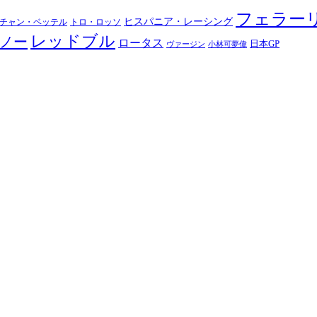
フェラー
ヒスパニア・レーシング
チャン・ベッテル
トロ・ロッソ
レッドブル
ノー
ロータス
日本GP
ヴァージン
小林可夢偉