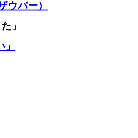
Wザウバー）
した」
い」