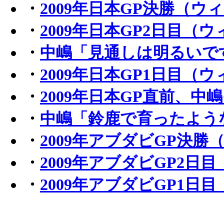
・
2009年日本GP決勝（ウ
・
2009年日本GP2日目（
・
中嶋「見通しは明るいで
・
2009年日本GP1日目（
・
2009年日本GP直前、中
・
中嶋「鈴鹿で育ったよう
・
2009年アブダビGP決勝
・
2009年アブダビGP2日
・
2009年アブダビGP1日