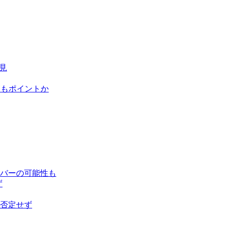
見
にもポイントか
バーの可能性も
ず
否定せず