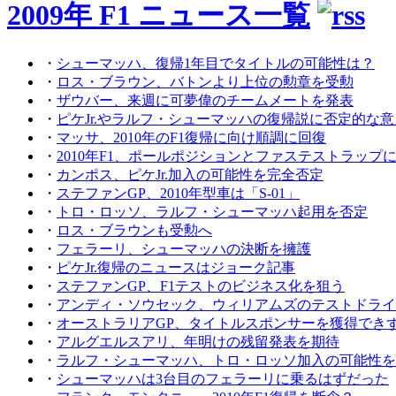
2009年 F1 ニュース一覧
・
シューマッハ、復帰1年目でタイトルの可能性は？
・
ロス・ブラウン、バトンより上位の勲章を受勲
・
ザウバー、来週に可夢偉のチームメートを発表
・
ピケJr.やラルフ・シューマッハの復帰説に否定的な意
・
マッサ、2010年のF1復帰に向け順調に回復
・
2010年F1、ポールポジションとファステストラップ
・
カンポス、ピケJr.加入の可能性を完全否定
・
ステファンGP、2010年型車は「S-01」
・
トロ・ロッソ、ラルフ・シューマッハ起用を否定
・
ロス・ブラウンも受勲へ
・
フェラーリ、シューマッハの決断を擁護
・
ピケJr.復帰のニュースはジョーク記事
・
ステファンGP、F1テストのビジネス化を狙う
・
アンディ・ソウセック、ウィリアムズのテストドライ
・
オーストラリアGP、タイトルスポンサーを獲得でき
・
アルグエルスアリ、年明けの残留発表を期待
・
ラルフ・シューマッハ、トロ・ロッソ加入の可能性を
・
シューマッハは3台目のフェラーリに乗るはずだった