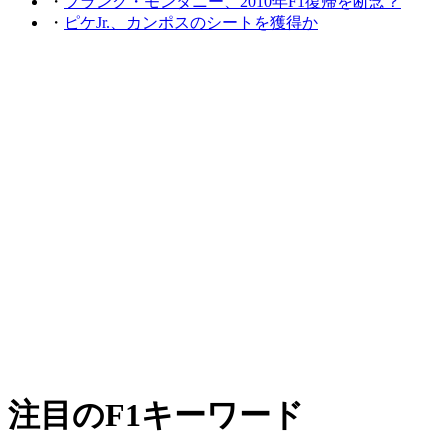
・
フランク・モンタニー、2010年F1復帰を断念？
・
ピケJr.、カンポスのシートを獲得か
注目のF1キーワード