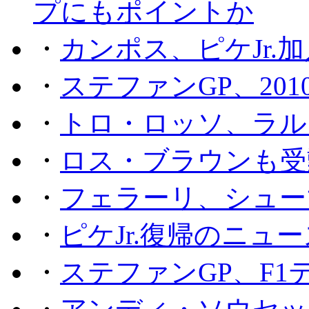
プにもポイントか
・
カンポス、ピケJr.
・
ステファンGP、201
・
トロ・ロッソ、ラル
・
ロス・ブラウンも受
・
フェラーリ、シュー
・
ピケJr.復帰のニュ
・
ステファンGP、F