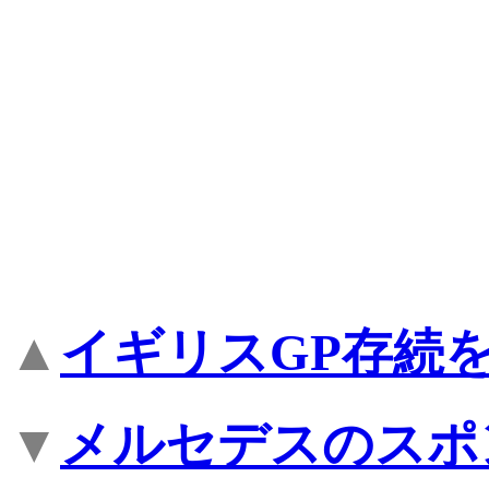
▲
イギリスGP存続
▼
メルセデスのスポ