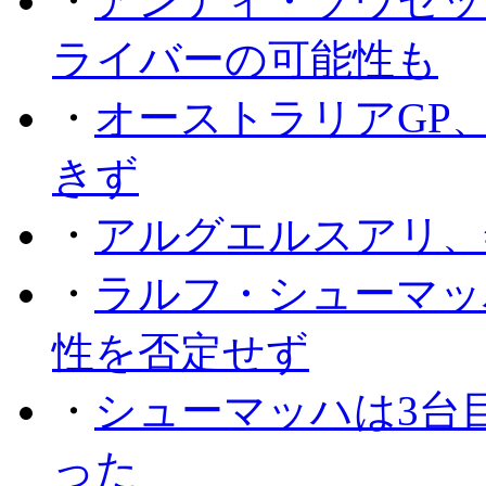
・
アンディ・ソウセッ
ライバーの可能性も
・
オーストラリアGP
きず
・
アルグエルスアリ、
・
ラルフ・シューマッ
性を否定せず
・
シューマッハは3台
った