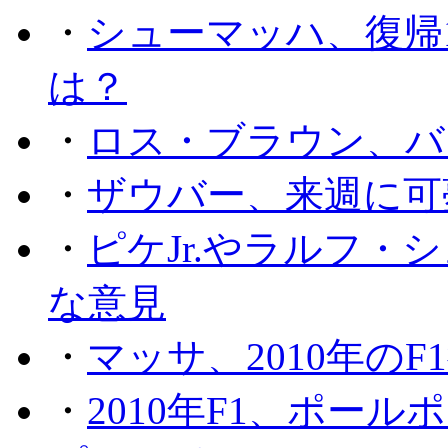
・
シューマッハ、復帰
は？
・
ロス・ブラウン、バ
・
ザウバー、来週に可
・
ピケJr.やラルフ
な意見
・
マッサ、2010年の
・
2010年F1、ポー