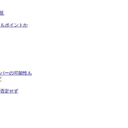
見
にもポイントか
バーの可能性も
ず
否定せず