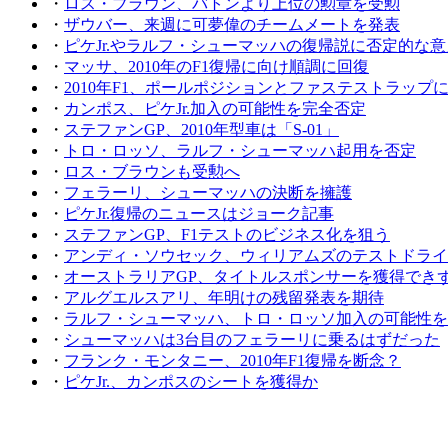
・
ロス・ブラウン、バトンより上位の勲章を受勲
・
ザウバー、来週に可夢偉のチームメートを発表
・
ピケJr.やラルフ・シューマッハの復帰説に否定的な意
・
マッサ、2010年のF1復帰に向け順調に回復
・
2010年F1、ポールポジションとファステストラップ
・
カンポス、ピケJr.加入の可能性を完全否定
・
ステファンGP、2010年型車は「S-01」
・
トロ・ロッソ、ラルフ・シューマッハ起用を否定
・
ロス・ブラウンも受勲へ
・
フェラーリ、シューマッハの決断を擁護
・
ピケJr.復帰のニュースはジョーク記事
・
ステファンGP、F1テストのビジネス化を狙う
・
アンディ・ソウセック、ウィリアムズのテストドライ
・
オーストラリアGP、タイトルスポンサーを獲得でき
・
アルグエルスアリ、年明けの残留発表を期待
・
ラルフ・シューマッハ、トロ・ロッソ加入の可能性を
・
シューマッハは3台目のフェラーリに乗るはずだった
・
フランク・モンタニー、2010年F1復帰を断念？
・
ピケJr.、カンポスのシートを獲得か