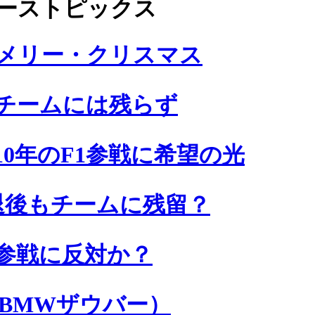
ューストピックス
メリー・クリスマス
チームには残らず
10年のF1参戦に希望の光
退後もチームに残留？
ム参戦に反対か？
（BMWザウバー）