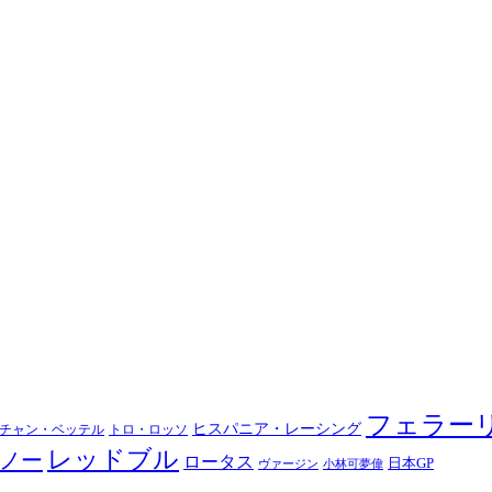
フェラー
ヒスパニア・レーシング
チャン・ベッテル
トロ・ロッソ
レッドブル
ノー
ロータス
日本GP
ヴァージン
小林可夢偉