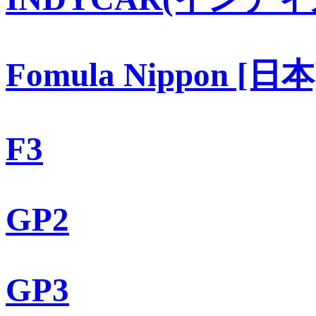
Fomula Nippon [日本
F3
GP2
GP3