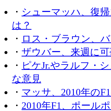
・
シューマッハ、復帰
は？
・
ロス・ブラウン、バ
・
ザウバー、来週に可
・
ピケJr.やラルフ
な意見
・
マッサ、2010年の
・
2010年F1、ポー