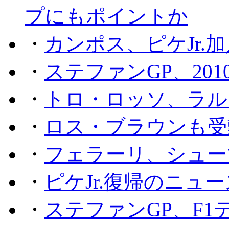
プにもポイントか
・
カンポス、ピケJr.
・
ステファンGP、201
・
トロ・ロッソ、ラル
・
ロス・ブラウンも受
・
フェラーリ、シュー
・
ピケJr.復帰のニュ
・
ステファンGP、F