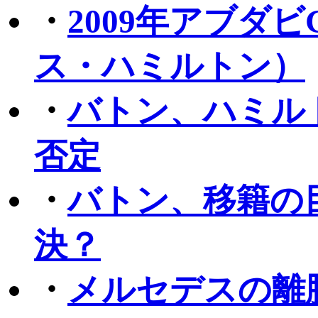
・
2009年アブダ
ス・ハミルトン）
・
バトン、ハミル
否定
・
バトン、移籍の
決？
・
メルセデスの離