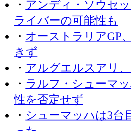
・
アンディ・ソウセッ
ライバーの可能性も
・
オーストラリアGP
きず
・
アルグエルスアリ、
・
ラルフ・シューマッ
性を否定せず
・
シューマッハは3台
った