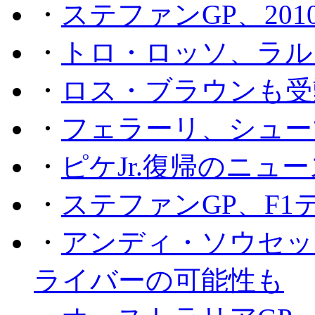
・
ステファンGP、201
・
トロ・ロッソ、ラル
・
ロス・ブラウンも受
・
フェラーリ、シュー
・
ピケJr.復帰のニュ
・
ステファンGP、F
・
アンディ・ソウセッ
ライバーの可能性も