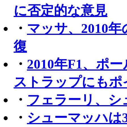
に否定的な意見
・
マッサ、2010
復
・
2010年F1、
ストラップにもポ
・
フェラーリ、シ
・
シューマッハは