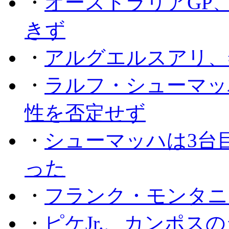
・
オーストラリアGP
きず
・
アルグエルスアリ、
・
ラルフ・シューマッ
性を否定せず
・
シューマッハは3台
った
・
フランク・モンタニー
・
ピケJr.、カンポス