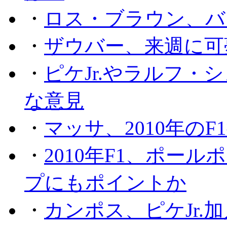
・
ロス・ブラウン、バ
・
ザウバー、来週に可
・
ピケJr.やラルフ
な意見
・
マッサ、2010年の
・
2010年F1、ポー
プにもポイントか
・
カンポス、ピケJr.