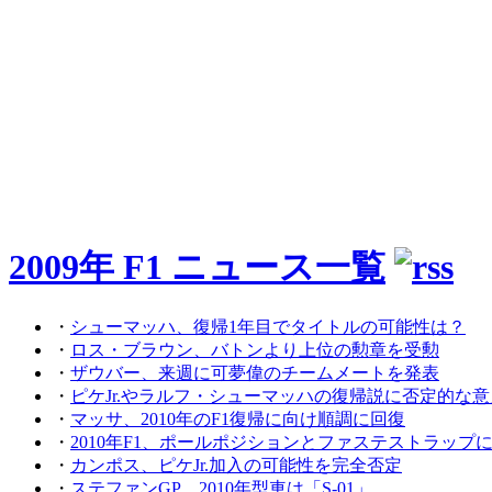
2009年 F1 ニュース一覧
・
シューマッハ、復帰1年目でタイトルの可能性は？
・
ロス・ブラウン、バトンより上位の勲章を受勲
・
ザウバー、来週に可夢偉のチームメートを発表
・
ピケJr.やラルフ・シューマッハの復帰説に否定的な意
・
マッサ、2010年のF1復帰に向け順調に回復
・
2010年F1、ポールポジションとファステストラップ
・
カンポス、ピケJr.加入の可能性を完全否定
・
ステファンGP、2010年型車は「S-01」