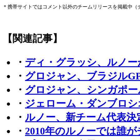
＊携帯サイトではコメント以外のチームリリースを掲載中（
【関連記事】
・
ディ・グラッシ、ルノーか
・
グロジャン、ブラジルG
・
グロジャン、シンガポー
・
ジェローム・ダンブロシ
・
ルノー、新チーム代表決
・
2010年のルノーでは誰