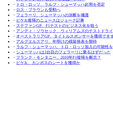
・
トロ・ロッソ、ラルフ・シューマッハ起用を否定
・
ロス・ブラウンも受勲へ
・
フェラーリ、シューマッハの決断を擁護
・
ピケJr.復帰のニュースはジョーク記事
・
ステファンGP、F1テストのビジネス化を狙う
・
アンディ・ソウセック、ウィリアムズのテストドライ
・
オーストラリアGP、タイトルスポンサーを獲得でき
・
アルグエルスアリ、年明けの残留発表を期待
・
ラルフ・シューマッハ、トロ・ロッソ加入の可能性を
・
シューマッハは3台目のフェラーリに乗るはずだった
・
フランク・モンタニー、2010年F1復帰を断念？
・
ピケJr.、カンポスのシートを獲得か