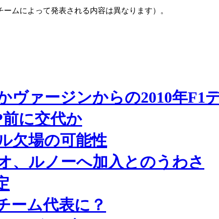
チームによって発表される内容は異なります）。
ヴァージンからの2010年F1
P前に交代か
ル欠場の可能性
オ、ルノーへ加入とのうわさ
定
がチーム代表に？