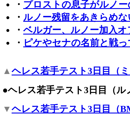
・
プロストの息子がルノー
・
ルノー残留をあきらめな
・
ベルガー、ルノー加入オ
・
ピケやセナの名前と戦っ
▲
ヘレス若手テスト3日目（
●ヘレス若手テスト3日目（ル
▼
ヘレス若手テスト3日目（B