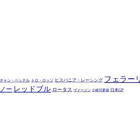
フェラー
ヒスパニア・レーシング
チャン・ベッテル
トロ・ロッソ
レッドブル
ノー
ロータス
日本GP
ヴァージン
小林可夢偉