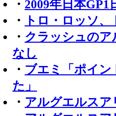
・
2009年日本G
・
トロ・ロッソ、
・
クラッシュのア
なし
・
ブエミ「ポイン
た」
・
アルグエルスア