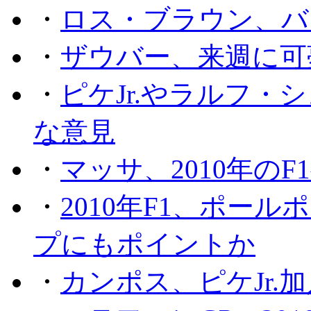
・
ロス・ブラウン、バ
・
ザウバー、来週に可
・
ピケJr.やラルフ
な意見
・
マッサ、2010年の
・
2010年F1、ポー
プにもポイントか
・
カンポス、ピケJr.