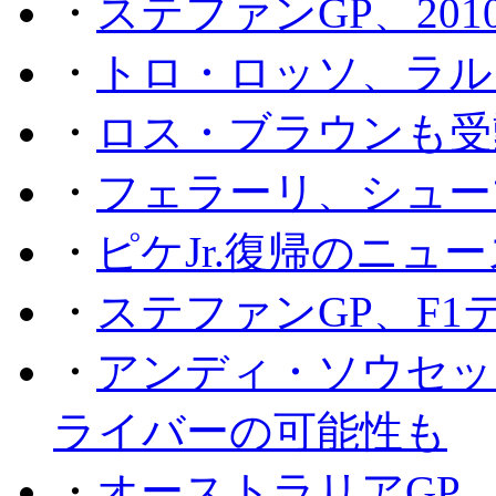
・
ステファンGP、201
・
トロ・ロッソ、ラル
・
ロス・ブラウンも受
・
フェラーリ、シュー
・
ピケJr.復帰のニュ
・
ステファンGP、F
・
アンディ・ソウセッ
ライバーの可能性も
・
オーストラリアGP