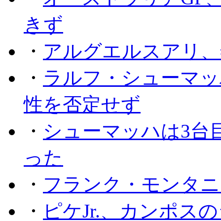
きず
・
アルグエルスアリ、
・
ラルフ・シューマッ
性を否定せず
・
シューマッハは3台
った
・
フランク・モンタニー
・
ピケJr.、カンポス