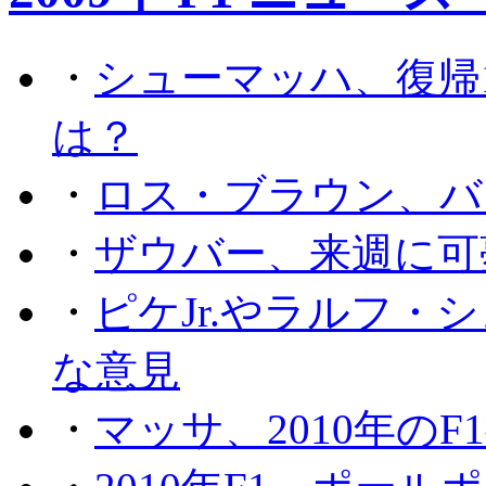
・
シューマッハ、復帰
は？
・
ロス・ブラウン、バ
・
ザウバー、来週に可
・
ピケJr.やラルフ
な意見
・
マッサ、2010年の