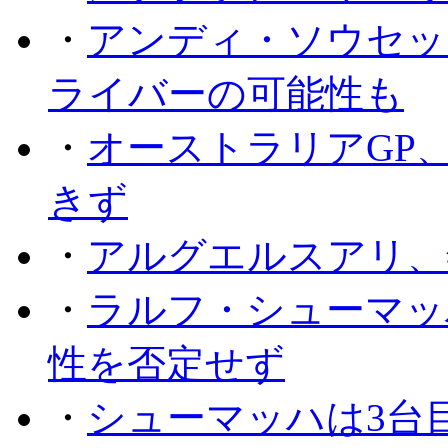
・
アンディ・ソウセッ
ライバーの可能性も
・
オーストラリアGP
きず
・
アルグエルスアリ、
・
ラルフ・シューマッ
性を否定せず
・
シューマッハは3台