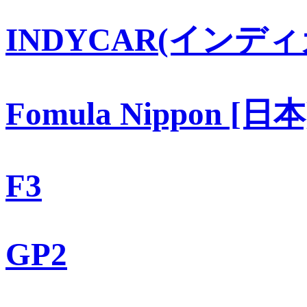
INDYCAR(インディ
Fomula Nippon [日本
F3
GP2