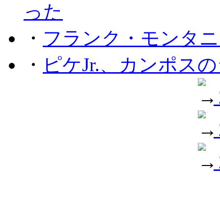
った
・
フランク・モンタニー
・
ピケJr.、カンポス