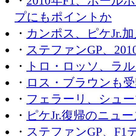
・
2010年F1、ポー
プにもポイントか
・
カンポス、ピケJr.
・
ステファンGP、201
・
トロ・ロッソ、ラル
・
ロス・ブラウンも受
・
フェラーリ、シュー
・
ピケJr.復帰のニュ
・
ステファンGP、F