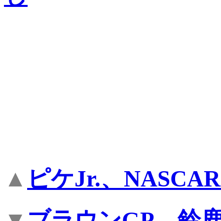
▲
ピケJr.、NASC
▼
ブラウンGP、鈴