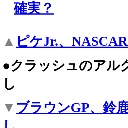
確実？
▲
ピケJr.、NASC
●クラッシュのアル
し
▼
ブラウンGP、鈴
し