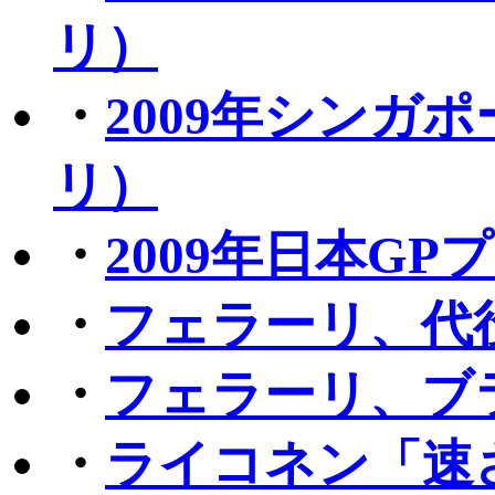
リ）
・
2009年シンガ
リ）
・
2009年日本G
・
フェラーリ、代
・
フェラーリ、ブ
・
ライコネン「速