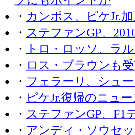
・
カンポス、ピケJr.
・
ステファンGP、201
・
トロ・ロッソ、ラル
・
ロス・ブラウンも受
・
フェラーリ、シュー
・
ピケJr.復帰のニュ
・
ステファンGP、F
・
アンディ・ソウセッ