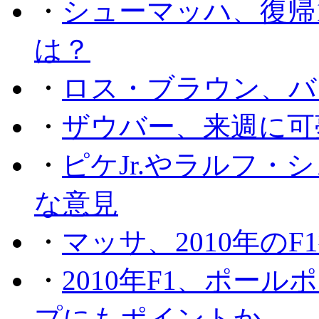
・
シューマッハ、復帰
は？
・
ロス・ブラウン、バ
・
ザウバー、来週に可
・
ピケJr.やラルフ
な意見
・
マッサ、2010年の
・
2010年F1、ポー
プにもポイントか