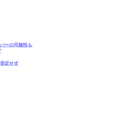
バーの可能性も
ず
否定せず