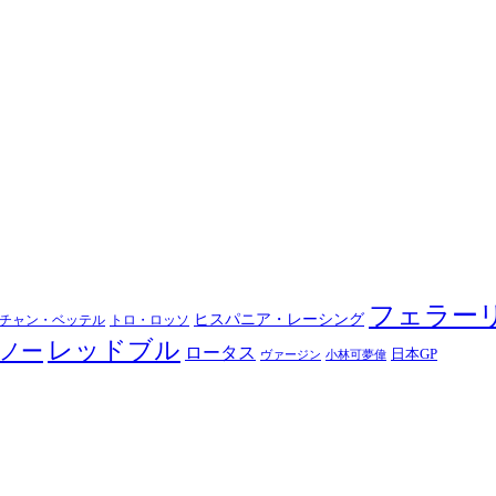
フェラー
ヒスパニア・レーシング
チャン・ベッテル
トロ・ロッソ
レッドブル
ノー
ロータス
日本GP
ヴァージン
小林可夢偉