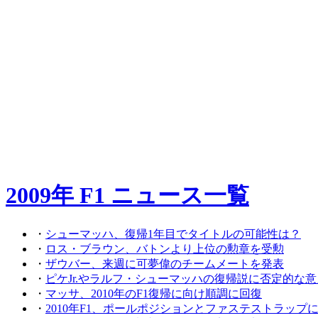
2009年 F1 ニュース一覧
・
シューマッハ、復帰1年目でタイトルの可能性は？
・
ロス・ブラウン、バトンより上位の勲章を受勲
・
ザウバー、来週に可夢偉のチームメートを発表
・
ピケJr.やラルフ・シューマッハの復帰説に否定的な意
・
マッサ、2010年のF1復帰に向け順調に回復
・
2010年F1、ポールポジションとファステストラップ