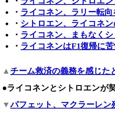
・
ライコネン、シトロエン
・
ライコネン、ラリー転向
・
シトロエン、ライコネン
・
ライコネン、まもなくシ
・
ライコネンはF1復帰に
▲
チーム救済の義務を感じた
●ライコネンとシトロエンが
▼
パフェット、マクラーレン