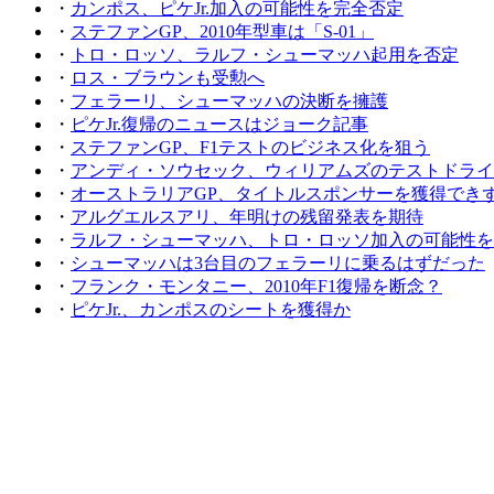
・
カンポス、ピケJr.加入の可能性を完全否定
・
ステファンGP、2010年型車は「S-01」
・
トロ・ロッソ、ラルフ・シューマッハ起用を否定
・
ロス・ブラウンも受勲へ
・
フェラーリ、シューマッハの決断を擁護
・
ピケJr.復帰のニュースはジョーク記事
・
ステファンGP、F1テストのビジネス化を狙う
・
アンディ・ソウセック、ウィリアムズのテストドライ
・
オーストラリアGP、タイトルスポンサーを獲得でき
・
アルグエルスアリ、年明けの残留発表を期待
・
ラルフ・シューマッハ、トロ・ロッソ加入の可能性を
・
シューマッハは3台目のフェラーリに乗るはずだった
・
フランク・モンタニー、2010年F1復帰を断念？
・
ピケJr.、カンポスのシートを獲得か