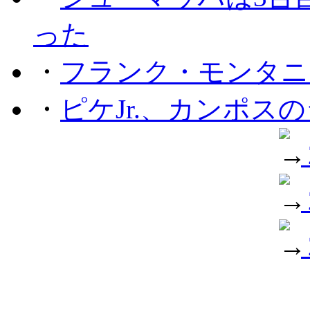
った
・
フランク・モンタニー
・
ピケJr.、カンポス