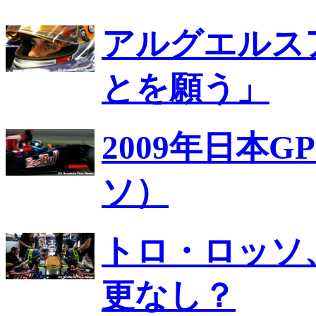
アルグエルス
とを願う」
2009年日本
ソ）
トロ・ロッソ
更なし？