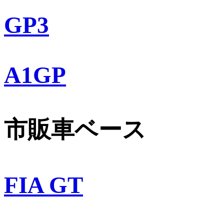
GP3
A1GP
市販車ベース
FIA GT