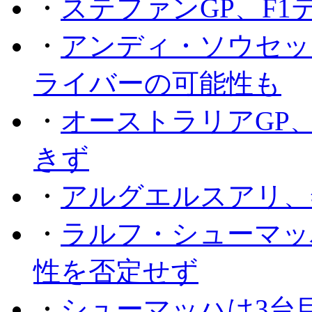
・
ステファンGP、F
・
アンディ・ソウセッ
ライバーの可能性も
・
オーストラリアGP
きず
・
アルグエルスアリ、
・
ラルフ・シューマッ
性を否定せず
・
シューマッハは3台