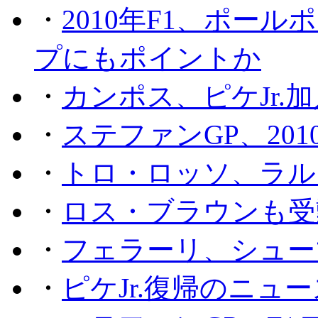
・
2010年F1、ポー
プにもポイントか
・
カンポス、ピケJr.
・
ステファンGP、201
・
トロ・ロッソ、ラル
・
ロス・ブラウンも受
・
フェラーリ、シュー
・
ピケJr.復帰のニュ