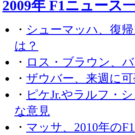
2009年 F1ニュース
・
シューマッハ、復帰
は？
・
ロス・ブラウン、バ
・
ザウバー、来週に可
・
ピケJr.やラルフ
な意見
・
マッサ、2010年の