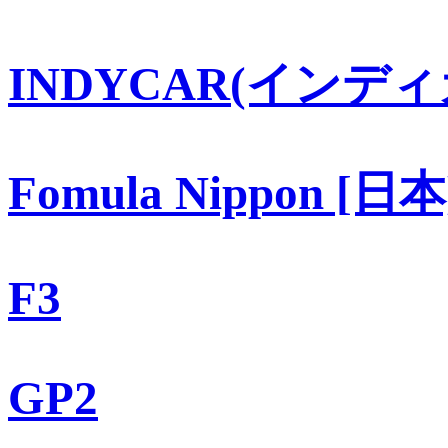
INDYCAR(インディ
Fomula Nippon [日本
F3
GP2