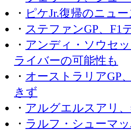
・
ピケJr.復帰のニュ
・
ステファンGP、F
・
アンディ・ソウセッ
ライバーの可能性も
・
オーストラリアGP
きず
・
アルグエルスアリ、
・
ラルフ・シューマッ