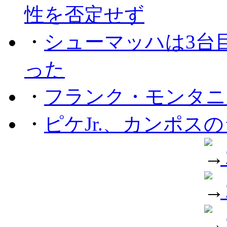
性を否定せず
・
シューマッハは3台
った
・
フランク・モンタニー
・
ピケJr.、カンポス