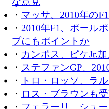
な意見
・
マッサ、2010年の
・
2010年F1、ポー
プにもポイントか
・
カンポス、ピケJr.
・
ステファンGP、201
・
トロ・ロッソ、ラル
・
ロス・ブラウンも受
・
フェラーリ、シュー