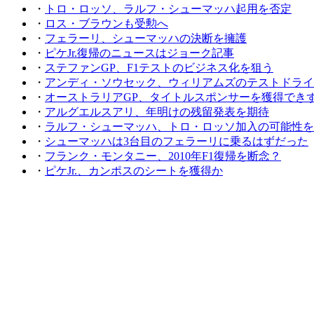
・
トロ・ロッソ、ラルフ・シューマッハ起用を否定
・
ロス・ブラウンも受勲へ
・
フェラーリ、シューマッハの決断を擁護
・
ピケJr.復帰のニュースはジョーク記事
・
ステファンGP、F1テストのビジネス化を狙う
・
アンディ・ソウセック、ウィリアムズのテストドライ
・
オーストラリアGP、タイトルスポンサーを獲得でき
・
アルグエルスアリ、年明けの残留発表を期待
・
ラルフ・シューマッハ、トロ・ロッソ加入の可能性を
・
シューマッハは3台目のフェラーリに乗るはずだった
・
フランク・モンタニー、2010年F1復帰を断念？
・
ピケJr.、カンポスのシートを獲得か