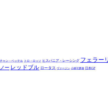
フェラー
ヒスパニア・レーシング
チャン・ベッテル
トロ・ロッソ
レッドブル
ノー
ロータス
日本GP
ヴァージン
小林可夢偉