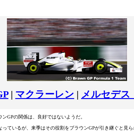
P
|
マクラーレン
|
メルセデス
ウンGPの関係は、良好ではないようだ。
なっているが、来季はその役割をブラウンGPが引き継ぐと見ら