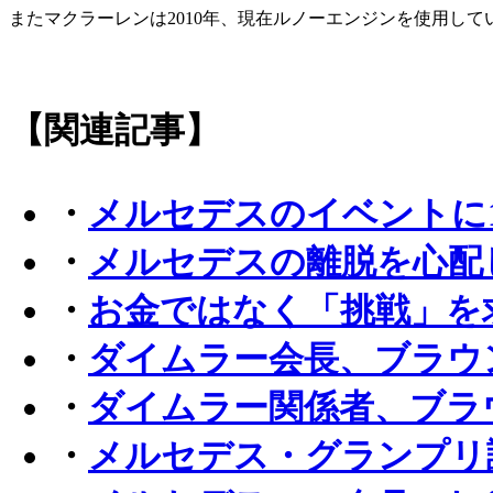
またマクラーレンは2010年、現在ルノーエンジンを使用し
【関連記事】
・
メルセデスのイベントに1万
・
メルセデスの離脱を心配
・
お金ではなく「挑戦」を
・
ダイムラー会長、ブラウ
・
ダイムラー関係者、ブラ
・
メルセデス・グランプリ