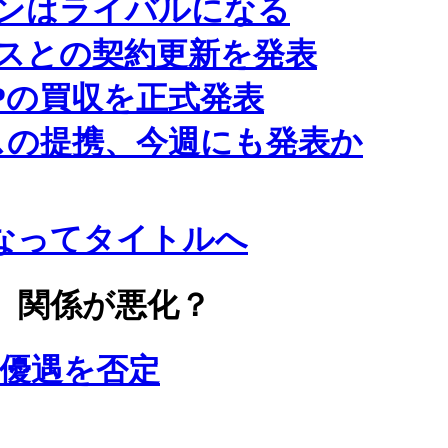
ンはライバルになる
スとの契約更新を発表
Pの買収を正式発表
スの提携、今週にも発表か
なってタイトルへ
、関係が悪化？
の優遇を否定