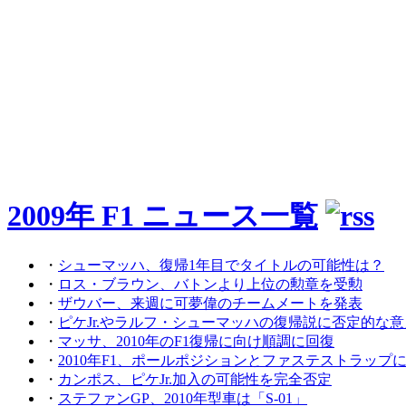
2009年 F1 ニュース一覧
・
シューマッハ、復帰1年目でタイトルの可能性は？
・
ロス・ブラウン、バトンより上位の勲章を受勲
・
ザウバー、来週に可夢偉のチームメートを発表
・
ピケJr.やラルフ・シューマッハの復帰説に否定的な意
・
マッサ、2010年のF1復帰に向け順調に回復
・
2010年F1、ポールポジションとファステストラップ
・
カンポス、ピケJr.加入の可能性を完全否定
・
ステファンGP、2010年型車は「S-01」