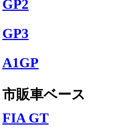
GP2
GP3
A1GP
市販車ベース
FIA GT