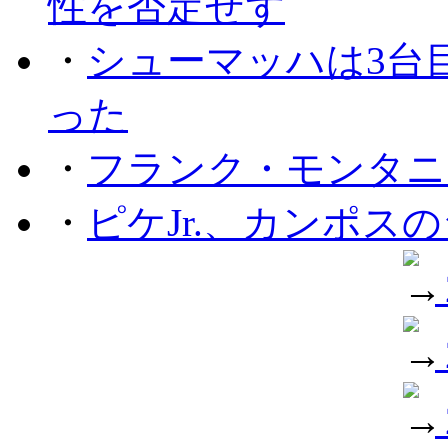
性を否定せず
・
シューマッハは3台
った
・
フランク・モンタニー
・
ピケJr.、カンポス