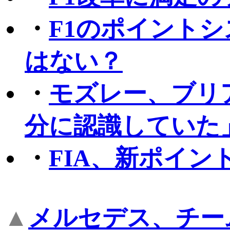
・
F1のポイント
はない？
・
モズレー、ブリ
分に認識していた
・
FIA、新ポイン
▲
メルセデス、チー