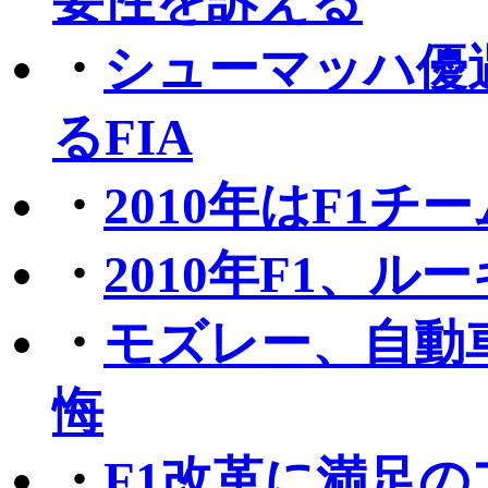
・
シューマッハ優
るFIA
・
2010年はF1
・
2010年F1、
・
モズレー、自動
悔
・
F1改革に満足