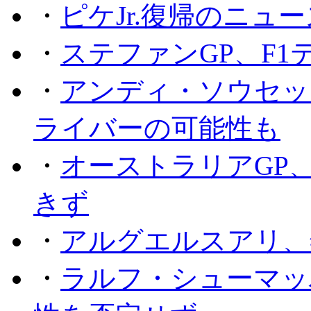
・
ピケJr.復帰のニュ
・
ステファンGP、F
・
アンディ・ソウセッ
ライバーの可能性も
・
オーストラリアGP
きず
・
アルグエルスアリ、
・
ラルフ・シューマッ