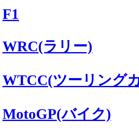
F1
WRC(ラリー)
WTCC(ツーリングカ
MotoGP(バイク)