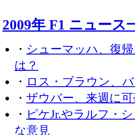
2009年 F1 ニュース
・
シューマッハ、復帰
は？
・
ロス・ブラウン、バ
・
ザウバー、来週に可
・
ピケJr.やラルフ
な意見