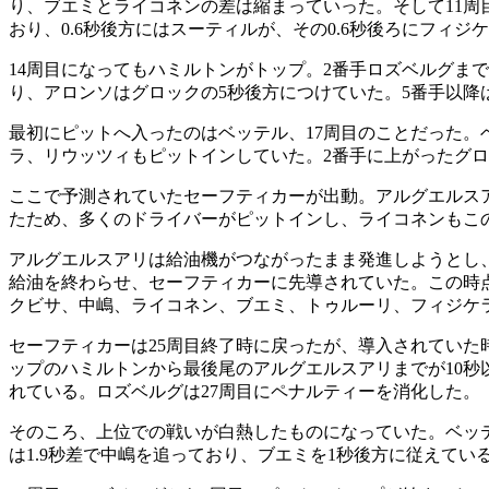
り、ブエミとライコネンの差は縮まっていった。そして11周
おり、0.6秒後方にはスーティルが、その0.6秒後ろにフ
14周目になってもハミルトンがトップ。2番手ロズベルグま
り、アロンソはグロックの5秒後方につけていた。5番手以降
最初にピットへ入ったのはベッテル、17周目のことだった。
ラ、リウッツィもピットインしていた。2番手に上がったグロ
ここで予測されていたセーフティカーが出動。アルグエルス
たため、多くのドライバーがピットインし、ライコネンもこ
アルグエルスアリは給油機がつながったまま発進しようとし、
給油を終わらせ、セーフティカーに先導されていた。この時
クビサ、中嶋、ライコネン、ブエミ、トゥルーリ、フィジケ
セーフティカーは25周目終了時に戻ったが、導入されてい
ップのハミルトンから最後尾のアルグエルスアリまでが10秒
れている。ロズベルグは27周目にペナルティーを消化した。
そのころ、上位での戦いが白熱したものになっていた。ベッテル
は1.9秒差で中嶋を追っており、ブエミを1秒後方に従えている