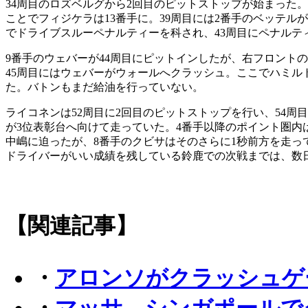
34周目のロズベルグから2回目のピットストップが始まった。
ことでフィジケラは13番手に。39周目には2番手のベッテ
でドライブスルーペナルティーを科され、43周目にペナルテ
9番手のウェバーが44周目にピットインしたが、右フロント
45周目にはウェバーがウォールへクラッシュ。ここでハミ
た。バトンもまだ給油を行っていない。
ライコネンは52周目に2回目のピットストップを行い、54周
が3位表彰台へ向けて走っていた。4番手以降のポイント圏内
中嶋に迫ったが、8番手のクビサはそのさらに1秒前方を走っ
ドライバーがいい成績を残している鈴鹿での次戦までは、数
【関連記事】
・
アロンソがクラッシュゲ
・
マッサ、シンガポールで