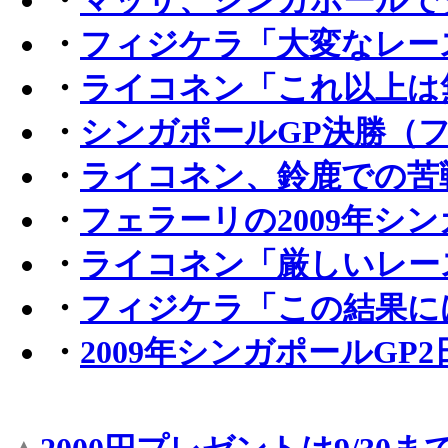
・
フィジケラ「大変なレー
・
ライコネン「これ以上は
・
シンガポールGP決勝（
・
ライコネン、鈴鹿での苦
・
フェラーリの2009年シン
・
ライコネン「厳しいレー
・
フィジケラ「この結果に
・
2009年シンガポールGP