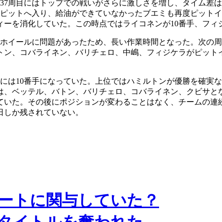
37周目にはトップでの戦いがさらに激しさを増し、タイム差は0
ルがピットへ入り、給油ができていなかったブエミも再度ピット
ィーを消化していた。この時点ではライコネンが10番手、フィ
のホイールに問題があったため、長い作業時間となった。次の周
ルトン、コバライネン、バリチェロ、中嶋、フィジケラがピット
目には10番手になっていた。上位ではハミルトンが優勝を確実な
は、ベッテル、バトン、バリチェロ、コバライネン、クビサと
ていた。その後にポジションが変わることはなく、チームの連
日しか残されていない。
ートに関与していた？
タイトルを奪われた