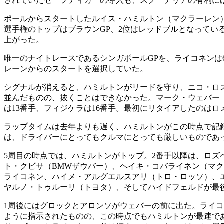
されていたセーフティカーの導入も、スクーデリアの有利に
ポールからスタートしたルイス・ハミルトン（マクラーレン
選手権のトップはブラウンGP、2位はレッドブルとなってい
上がった。
唯一のナイトレースであるシンガポールGPを、ライコネンは
レーンからのスタートを選択していた。
シグナルが消えると、ハミルトンがリードを守り、ニコ・ロ
並んだものの、抜くことはできなかった。マーク・ウェバー
は13番手、フィジケラは16番手。最初にリタイアしたのは
ラップタイムは去年よりも遅く、ハミルトンがこの時点で記録
は、ドライバーにとってもクルマにとっても厳しいものであ
5周目の時点では、ハミルトンがトップ。2番手以降は、ロズ
ト・クビサ（BMWザウバー）、ヘイキ・コバライネン（マ
ライコネン、ハイメ・アルグエルスアリ（トロ・ロッソ）、
ヤルノ・トゥルーリ（トヨタ）、そしてハイドフェルドが最
1周後にはグロックとアロンソがウェバーの前に出た。ライコ
ように指示されたものの、この時点でもハミルトンが最速で