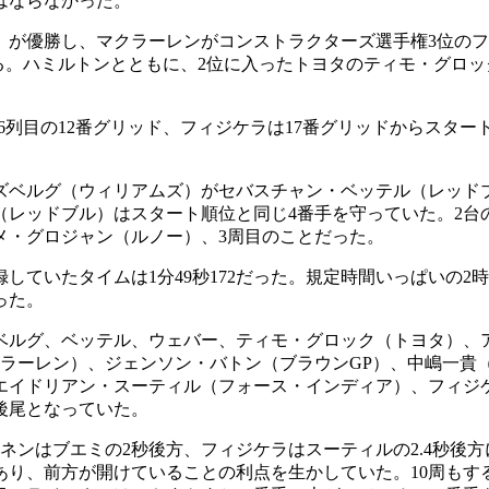
はならなかった。
）が優勝し、マクラーレンがコンストラクターズ選手権3位のフ
る。ハミルトンとともに、2位に入ったトヨタのティモ・グロ
6列目の12番グリッド、フィジケラは17番グリッドからスタ
ズベルグ（ウィリアムズ）がセバスチャン・ベッテル（レッド
（レッドブル）はスタート順位と同じ4番手を守っていた。2台
ロメ・グロジャン（ルノー）、3周目のことだった。
していたタイムは1分49秒172だった。規定時間いっぱいの
った。
ベルグ、ベッテル、ウェバー、ティモ・グロック（トヨタ）、
クラーレン）、ジェンソン・バトン（ブラウンGP）、中嶋一貴
エイドリアン・スーティル（フォース・インディア）、フィジ
後尾となっていた。
ネンはブエミの2秒後方、フィジケラはスーティルの2.4秒後方
あり、前方が開けていることの利点を生かしていた。10周もす