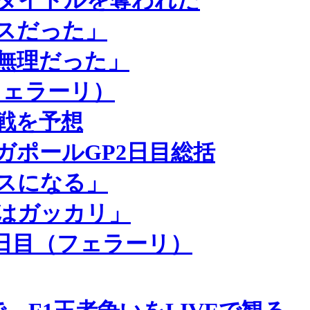
スだった」
無理だった」
フェラーリ）
戦を予想
ガポールGP2日目総括
スになる」
はガッカリ」
2日目（フェラーリ）