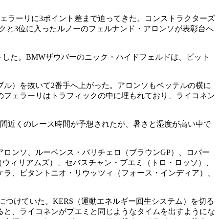
ェラーリに3ポイント差まで迫ってきた。コンストラクターズ
ックと3位に入ったルノーのフェルナンド・アロンソが表彰台へ
ートした。BMWザウバーのニック・ハイドフェルドは、ピット
ブル）を抜いて2番手へ上がった。アロンソもベッテルの横に
のフェラーリはトラフィックの中に埋もれており、ライコネン
2時間近くのレース時間が予想されたが、暑さと湿度が高い中で
アロンソ、ルーベンス・バリチェロ（ブラウンGP）、ロバー
（ウィリアムズ）、セバスチャン・ブエミ（トロ・ロッソ）、
ケラ、ビタントニオ・リウッツィ（フォース・インディア）、
につけていた。KERS（運動エネルギー回生システム）を切る
ると、ライコネンがブエミと同じようなタイムを出すようにな