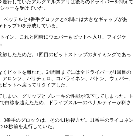
手を走行していたアルグエルスアリは後ろのドライバーを抑えて
ッシャーを受けていた。
る。ベッテルと4番手グロックとの間には大きなギャップがあ
トップ10を形成している。
ットイン。これと同時にウェバーもピットへ入り、フィジケ
た。
接触したためだ。1回目のピットストップのタイミングであっ
くピットを離れた。24周目までには全ドライバーが1回目の
、アロンソ、バリチェロ、コバライネン、バトン、ウェバー、
はピットへ戻ってリタイアした。
てしまい、グリップとブレーキの性能が低下してしまった。ト
口で白線を越えたため、ドライブスルーのペナルティーが科さ
3番手のグロックは、その4.1秒後方だ。11番手のライコネン
0.8秒前を走行していた。