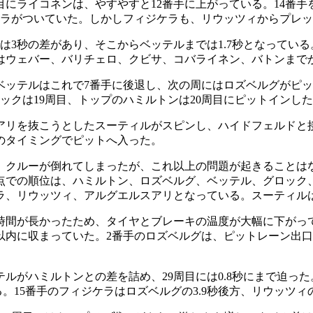
目にライコネンは、やすやすと12番手に上がっている。14番
ィジケラがついていた。しかしフィジケラも、リウッツィからプレ
では3秒の差があり、そこからベッテルまでは1.7秒となってい
はウェバー、バリチェロ、クビサ、コバライネン、バトンまでが
ベッテルはこれで7番手に後退し、次の周にはロズベルグがピ
ックは19周目、トップのハミルトンは20周目にピットインし
アリを抜こうとしたスーティルがスピンし、ハイドフェルドと
のタイミングでピットへ入った。
クルーが倒れてしまったが、これ以上の問題が起きることはな
点での順位は、ハミルトン、ロズベルグ、ベッテル、グロック
ラ、リウッツィ、アルグエルスアリとなっている。スーティル
た時間が長かったため、タイヤとブレーキの温度が大幅に下がっ
以内に収まっていた。2番手のロズベルグは、ピットレーン出
がハミルトンとの差を詰め、29周目には0.8秒にまで迫った。
。15番手のフィジケラはロズベルグの3.9秒後方、リウッツィの