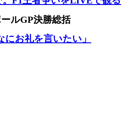
まで。F1王者争いをLIVEで観る
ポールGP決勝総括
なにお礼を言いたい」