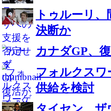
トゥルーリ、間
決断か
カナダGP、
フォルクスワ
供給を検討
タイセン、ザ