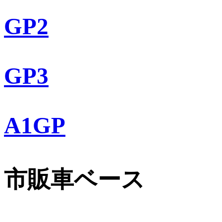
GP2
GP3
A1GP
市販車ベース