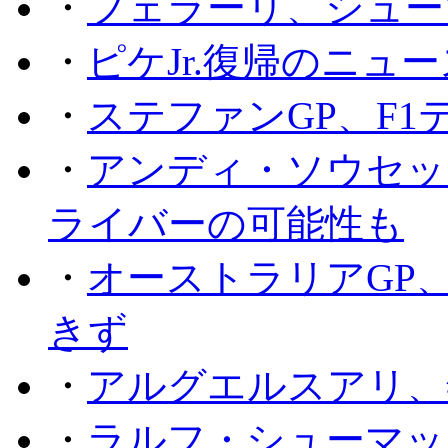
・
フェラーリ、シュー
・
ピケJr.復帰のニュ
・
ステファンGP、F
・
アンディ・ソウセッ
ライバーの可能性も
・
オーストラリアGP
きず
・
アルグエルスアリ、
・
ラルフ・シューマッ