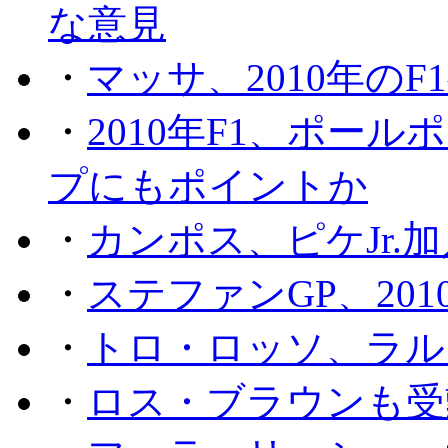
な意見
・
マッサ、2010年の
・
2010年F1、ポー
プにもポイントか
・
カンポス、ピケJr.
・
ステファンGP、201
・
トロ・ロッソ、ラル
・
ロス・ブラウンも受