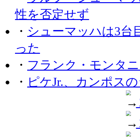
性を否定せず
・
シューマッハは3台
った
・
フランク・モンタニー
・
ピケJr.、カンポス