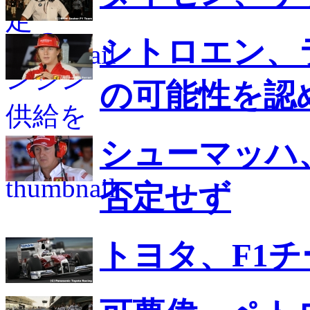
シトロエン、
の可能性を認
シューマッハ
否定せず
トヨタ、F1