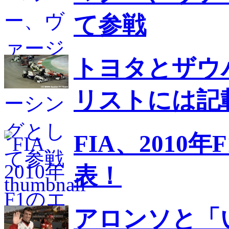
て参戦
トヨタとザウバ
リストには記
FIA、201
表！
アロンソと「