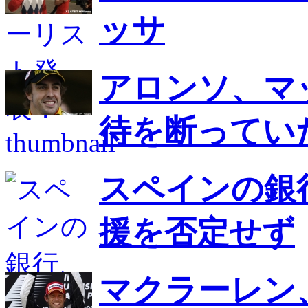
ッサ
アロンソ、マ
待を断ってい
スペインの銀
援を否定せず
マクラーレン