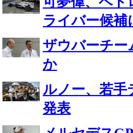
可夢偉、ペト
ライバー候補
ザウバーチー
か
ルノー、若手
発表