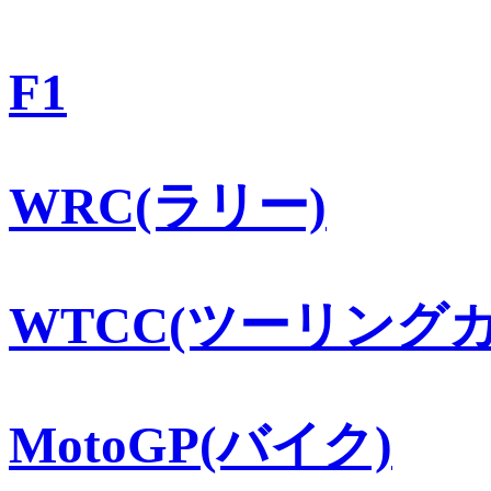
F1
WRC(ラリー)
WTCC(ツーリングカ
MotoGP(バイク)