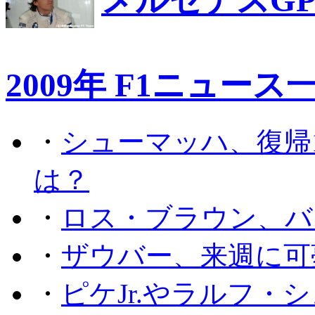
メルセデスG
2009年 F1ニュース
・
シューマッハ、復帰
は？
・
ロス・ブラウン、バ
・
ザウバー、来週に可
・
ピケJr.やラルフ