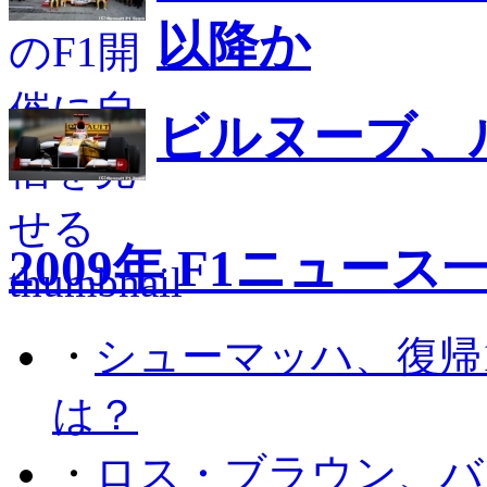
以降か
ビルヌーブ、
2009年 F1ニュース
・
シューマッハ、復帰
は？
・
ロス・ブラウン、バ