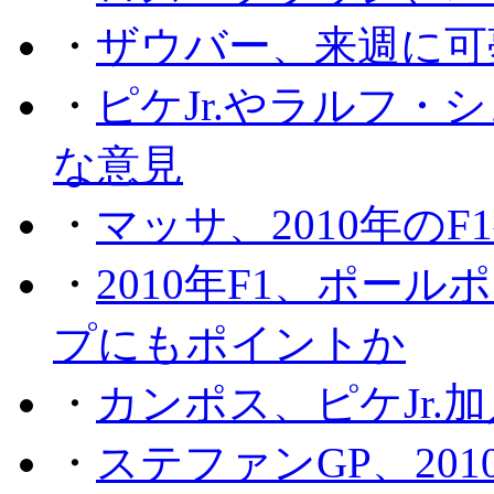
・
ザウバー、来週に可
・
ピケJr.やラルフ
な意見
・
マッサ、2010年の
・
2010年F1、ポー
プにもポイントか
・
カンポス、ピケJr.
・
ステファンGP、201