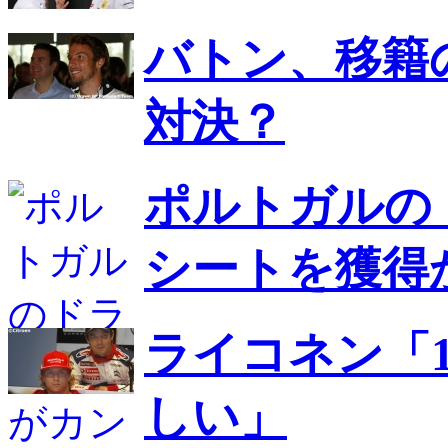
バトン、移籍
対決？
ポルトガルの
シートを獲得
ライコネン「
しい」