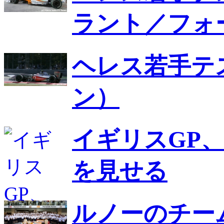
ラント／フォ
ヘレス若手テ
ン）
イギリスGP、
を見せる
ルノーのチー