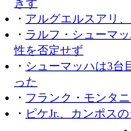
きず
・
アルグエルスアリ、
・
ラルフ・シューマッ
性を否定せず
・
シューマッハは3台
った
・
フランク・モンタニー
・
ピケJr.、カンポス