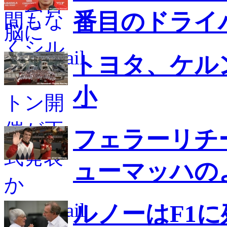
番目のドライ
トヨタ、ケル
小
フェラーリチ
ューマッハの
ルノーはF1