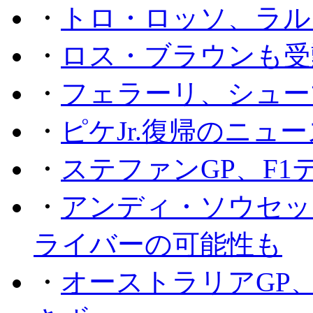
・
トロ・ロッソ、ラル
・
ロス・ブラウンも受
・
フェラーリ、シュー
・
ピケJr.復帰のニュ
・
ステファンGP、F
・
アンディ・ソウセッ
ライバーの可能性も
・
オーストラリアGP